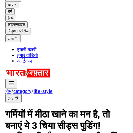
व्यापार
धर्म
हेल्थ
लाइफस्टाइल
विजुअलस्टोरीज़
अन्य
हमारी गैलरी
हमारे वीडियो
आर्टिकल
होम
/
category
/
life-style
पीछे
गर्मियों में मीठा खाने का मन है, तो
बनाएं ये 3 चिया सीड्स पुडिंग!