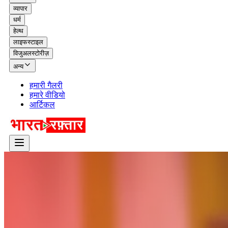
व्यापार
धर्म
हेल्थ
लाइफस्टाइल
विजुअलस्टोरीज़
अन्य
हमारी गैलरी
हमारे वीडियो
आर्टिकल