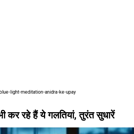
blue-light-meditation-anidra-ke-upay
कर रहे हैं ये गलतियां, तुरंत सुधारें