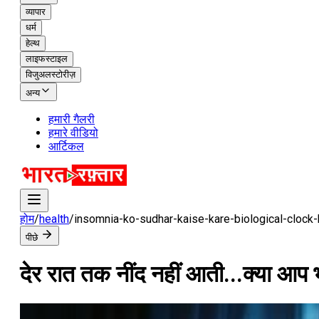
व्यापार
धर्म
हेल्थ
लाइफस्टाइल
विजुअलस्टोरीज़
अन्य
हमारी गैलरी
हमारे वीडियो
आर्टिकल
होम
/
health
/
insomnia-ko-sudhar-kaise-kare-biological-clock-
पीछे
देर रात तक नींद नहीं आती...क्या आप भी 