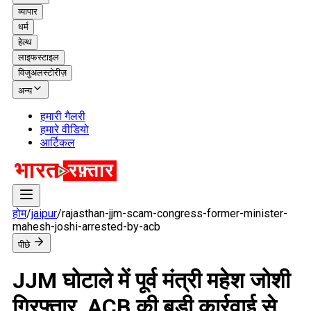
व्यापार
धर्म
हेल्थ
लाइफस्टाइल
विजुअलस्टोरीज़
अन्य
हमारी गैलरी
हमारे वीडियो
आर्टिकल
होम
/
jaipur
/
rajasthan-jjm-scam-congress-former-minister-
mahesh-joshi-arrested-by-acb
पीछे
JJM घोटाले में पूर्व मंत्री महेश जोशी
गिरफ्तार, ACB की बड़ी कार्रवाई से