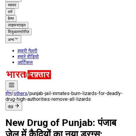
व्यापार
धर्म
हेल्थ
लाइफस्टाइल
विजुअलस्टोरीज़
अन्य
हमारी गैलरी
हमारे वीडियो
आर्टिकल
होम
/
others
/
punjab-jail-inmates-burn-lizards-for-deadly-
drug-high-authorities-remove-all-lizards
पीछे
New Drug of Punjab: पंजाब
जेल में कैदियों का नया ड्रग्स: