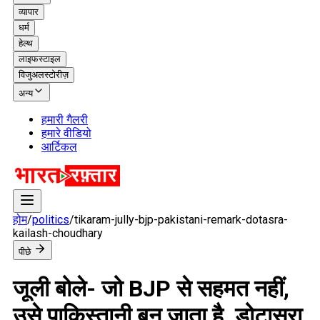
व्यापार
धर्म
हेल्थ
लाइफस्टाइल
विजुअलस्टोरीज़
अन्य
हमारी गैलरी
हमारे वीडियो
आर्टिकल
होम
/
politics
/
tikaram-jully-bjp-pakistani-remark-dotasra-
kailash-choudhary
पीछे
जूली बोले- जो BJP से सहमत नहीं,
उसे पाकिस्तानी बन जाता है, डोटासरा