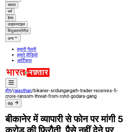
व्यापार
धर्म
हेल्थ
लाइफस्टाइल
विजुअलस्टोरीज़
अन्य
हमारी गैलरी
हमारे वीडियो
आर्टिकल
होम
/
rajasthan
/
bikaner-sridungargarh-trader-receives-5-
crore-ransom-threat-from-rohit-godara-gang
पीछे
बीकानेर में व्यापारी से फोन पर मांगी 5
करोड़ की फिरौती, पैसे नहीं देने पर