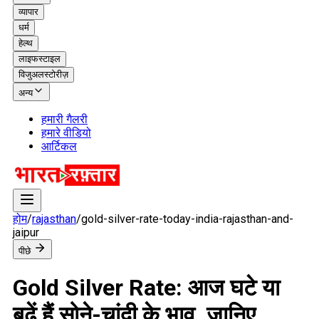
व्यापार
धर्म
हेल्थ
लाइफस्टाइल
विजुअलस्टोरीज़
अन्य
हमारी गैलरी
हमारे वीडियो
आर्टिकल
होम
/
rajasthan
/
gold-silver-rate-today-india-rajasthan-and-
jaipur
पीछे
Gold Silver Rate: आज घटे या
बढ़ें हैं सोने-चांदी के भाव, जानिए