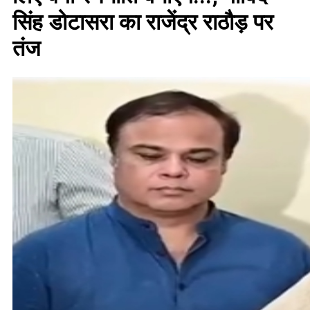
सिंह डोटासरा का राजेंद्र राठौड़ पर
तंज