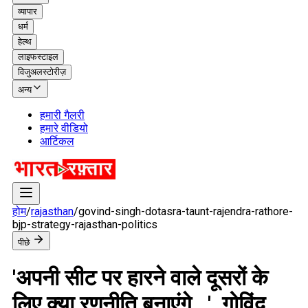
व्यापार
धर्म
हेल्थ
लाइफस्टाइल
विजुअलस्टोरीज़
अन्य
हमारी गैलरी
हमारे वीडियो
आर्टिकल
होम
/
rajasthan
/
govind-singh-dotasra-taunt-rajendra-rathore-
bjp-strategy-rajasthan-politics
पीछे
'अपनी सीट पर हारने वाले दूसरों के
लिए क्या रणनीति बनाएंगे...', गोविंद