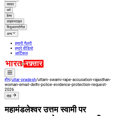
व्यापार
धर्म
हेल्थ
लाइफस्टाइल
विजुअलस्टोरीज़
अन्य
हमारी गैलरी
हमारे वीडियो
आर्टिकल
होम
/
uttar-pradesh
/
uttam-swami-rape-accusation-rajasthan-
woman-email-delhi-police-evidence-protection-request-
2026
पीछे
महामंडलेश्वर उत्तम स्वामी पर