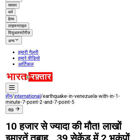
व्यापार
धर्म
हेल्थ
लाइफस्टाइल
विजुअलस्टोरीज़
अन्य
हमारी गैलरी
हमारे वीडियो
आर्टिकल
होम
/
international
/
earthquake-in-venezuela-with-in-1-
minute-7-point-2-and-7-point-5
पीछे
10 हजार से ज्यादा की मौत! लाखों
इमारतें तबाह...39 सेकेंड में 2 भूकंपों