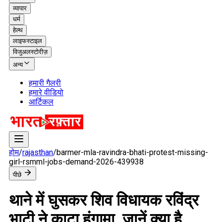
व्यापार
धर्म
हेल्थ
लाइफस्टाइल
विजुअलस्टोरीज़
अन्य
हमारी गैलरी
हमारे वीडियो
आर्टिकल
होम
/
rajasthan
/
barmer-mla-ravindra-bhati-protest-missing-
girl-rsmml-jobs-demand-2026-439938
पीछे
थाने में घुसकर शिव विधायक रविंद्र
भाटी ने काटा हंगामा, जानें क्या है